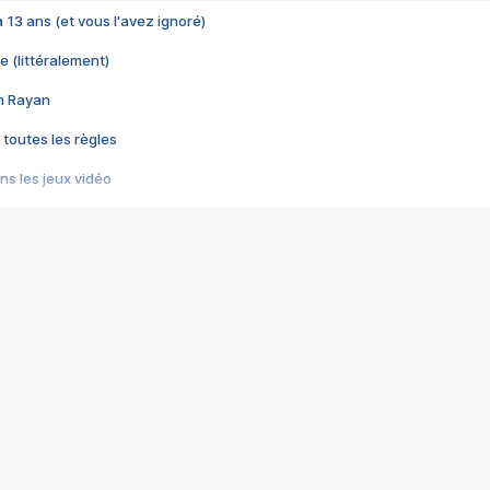
 a 13 ans (et vous l'avez ignoré)
e (littéralement)
im Rayan
 toutes les règles
s les jeux vidéo
us choquant de Rockstar ? - Le scandale BULLY
e plus moche de Steam
du RÊVE tourne au CAUCHEMAR
pendant 8 heures
it… à tort
umiliés par un jeu vidéo
ire - Final Fantasy 8