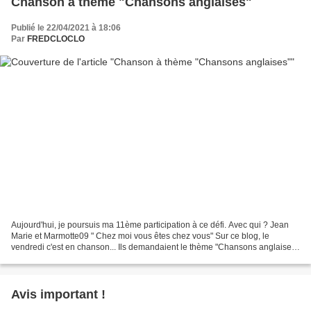
Chanson à thème "Chansons anglaises"
Publié le 22/04/2021 à 18:06
Par
FREDCLOCLO
Aujourd'hui, je poursuis ma 11ème participation à ce défi. Avec qui ? Jean
Marie et Marmotte09 " Chez moi vous êtes chez vous" Sur ce blog, le
vendredi c'est en chanson... Ils demandaient le thème "Chansons anglaises"
Voici mon choix : Cliff Richard &...
Avis important !