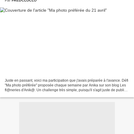
Par
FREDCLOCLO
Juste en passant, voici ma participation que j'avais préparée à l'avance. Défi
"Ma photo préférée" proposée chaque semaine par Anika sur son blog Les
fl@neries d'Anik@. Un challenge très simple, puisqu'il s'agit juste de publier
sa photo préférée du moment....