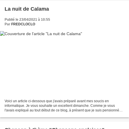
La nuit de Calama
Publié le 23/04/2021 à 10:55
Par
FREDCLOCLO
Voici un article ci-dessous que j'avais préparé avant mes soucis en
informatique. Je vous souhaite un excellent dimanche. Comme je vous
l'avais expliqué au tout début de ce blog, à présent que je suis pensionné
depuis début 2020, j'ai repris goût à la...