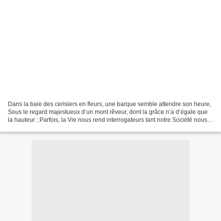
Dans la baie des cerisiers en fleurs, une barque semble attendre son heure,
Sous le regard majestueux d’un mont rêveur, dont la grâce n’a d’égale que
la hauteur ; Parfois, la Vie nous rend interrogateurs tant notre Société nous
plonge dans l’erreur, Malgré...