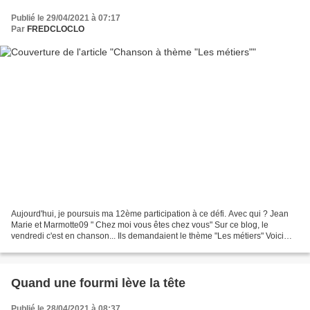
Publié le 29/04/2021 à 07:17
Par
FREDCLOCLO
Aujourd'hui, je poursuis ma 12ème participation à ce défi. Avec qui ? Jean
Marie et Marmotte09 " Chez moi vous êtes chez vous" Sur ce blog, le
vendredi c'est en chanson... Ils demandaient le thème "Les métiers" Voici
mon choix : Claude François - Quand...
Quand une fourmi lève la tête
Publié le 28/04/2021 à 08:37